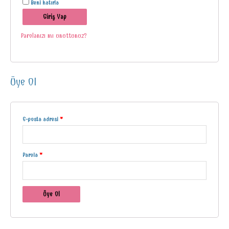
Beni hatırla
Giriş Yap
Parolanızı mı unuttunuz?
Üye Ol
E-posta adresi
*
Parola
*
Üye Ol