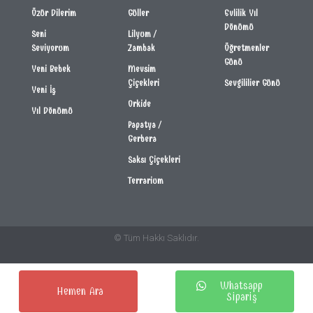
Özür Dilerim
Güller
Evlilik Yıl
Dönümü
Seni
Lilyum /
Seviyorum
Zambak
Öğretmenler
Günü
Yeni Bebek
Mevsim
Çiçekleri
Sevgililier Günü
Yeni İş
Orkide
Yıl Dönümü
Papatya /
Gerbera
Saksı Çiçekleri
Terrarium
© Tüm Hakkı Saklıdır.
Whatsapp
Hemen Ara
Sipariş