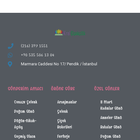
(216) 397 1551
+90 535 506 13 04
Marmara Caddesi No 17/
Pendik / İstanbul
GÖNDERIM AMACI
ÜRÜNE GÖRE
ÖZEL GÜNLER
Cenaze Çelenk
Aranjmanlar
8 Mart
Kadınlar Günü
Doğum Günü
Çelenk
Anneler Günü
Düğün-Nikah-
Çiçek
Açılış
Buketleri
Babalar Günü
Geçmiş Olsun
Ferforje
Doğum Günü