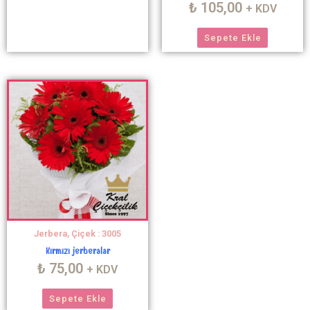
₺
105,00
+ KDV
Sepete Ekle
Jerbera, Çiçek : 3005
Kırmızı jerberalar
₺
75,00
+ KDV
Sepete Ekle