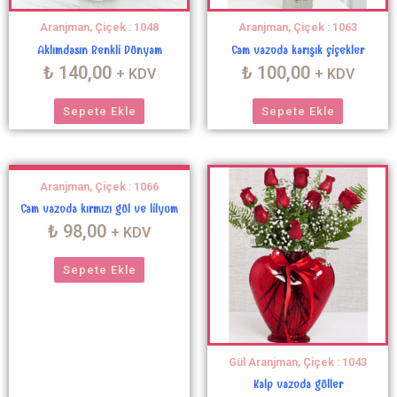
Aranjman, Çiçek : 1048
Aranjman, Çiçek : 1063
Aklımdasın Renkli Dünyam
Cam vazoda karışık çiçekler
₺
140,00
₺
100,00
+ KDV
+ KDV
Sepete Ekle
Sepete Ekle
Aranjman, Çiçek : 1066
Cam vazoda kırmızı gül ve lilyum
₺
98,00
+ KDV
Sepete Ekle
Gül Aranjman, Çiçek : 1043
Kalp vazoda güller