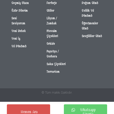
Geçmiş Olsun
Ferforje
Doğum Günü
Özür Dilerim
Güller
Evlilik Yıl
Dönümü
Seni
Lilyum /
Seviyorum
Zambak
Öğretmenler
Günü
Yeni Bebek
Mevsim
Çiçekleri
Sevgililier Günü
Yeni İş
Orkide
Yıl Dönümü
Papatya /
Gerbera
Saksı Çiçekleri
Terrarium
© Tüm Hakkı Saklıdır.
Whatsapp
Hemen Ara
Sipariş