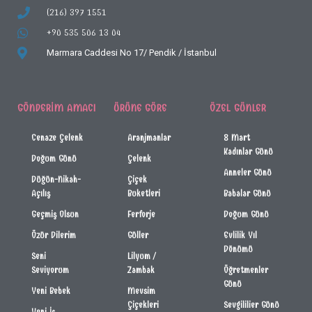
(216) 397 1551
+90 535 506 13 04
Marmara Caddesi No 17/
Pendik / İstanbul
GÖNDERIM AMACI
ÜRÜNE GÖRE
ÖZEL GÜNLER
Cenaze Çelenk
Aranjmanlar
8 Mart
Kadınlar Günü
Doğum Günü
Çelenk
Anneler Günü
Düğün-Nikah-
Çiçek
Açılış
Buketleri
Babalar Günü
Geçmiş Olsun
Ferforje
Doğum Günü
Özür Dilerim
Güller
Evlilik Yıl
Dönümü
Seni
Lilyum /
Seviyorum
Zambak
Öğretmenler
Günü
Yeni Bebek
Mevsim
Çiçekleri
Sevgililier Günü
Yeni İş