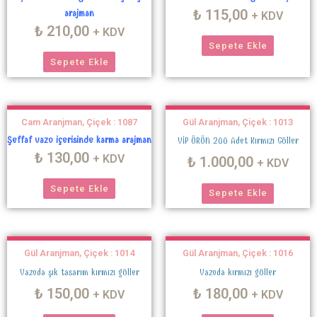
₺
115,00
arajman
+ KDV
₺
210,00
+ KDV
Sepete Ekle
Sepete Ekle
Cam Aranjman, Çiçek : 1087
Gül Aranjman, Çiçek : 1013
Şeffaf vazo içerisinde karma arajman
VİP ÜRÜN 200 Adet Kırmızı Güller
₺
130,00
+ KDV
₺
1.000,00
+ KDV
Sepete Ekle
Sepete Ekle
Gül Aranjman, Çiçek : 1014
Gül Aranjman, Çiçek : 1016
Vazoda şık tasarım kırmızı güller
Vazoda kırmızı güller
₺
150,00
₺
180,00
+ KDV
+ KDV