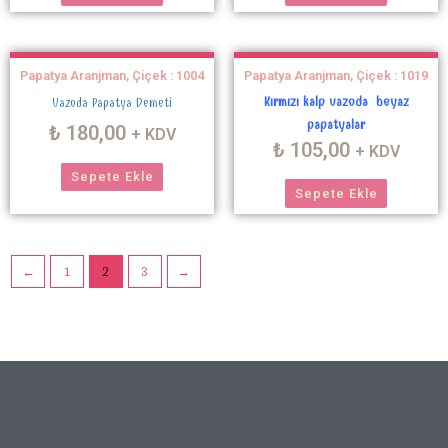
Papatya Aranjman, Çiçek : 1004
Papatya Aranjman, Çiçek : 1019
Kırmızı kalp vazoda beyaz
Vazoda Papatya Demeti
papatyalar
₺
180,00
+ KDV
₺
105,00
+ KDV
Sepete Ekle
Sepete Ekle
←
1
2
3
→