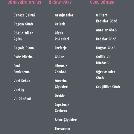
GÖNDERIM AMACI
ÜRÜNE GÖRE
ÖZEL GÜNLER
Cenaze Çelenk
Aranjmanlar
8 Mart
Kadınlar Günü
Doğum Günü
Çelenk
Anneler Günü
Düğün-Nikah-
Çiçek
Açılış
Buketleri
Babalar Günü
Geçmiş Olsun
Ferforje
Doğum Günü
Özür Dilerim
Güller
Evlilik Yıl
Dönümü
Seni
Lilyum /
Seviyorum
Zambak
Öğretmenler
Günü
Yeni Bebek
Mevsim
Çiçekleri
Sevgililier Günü
Yeni İş
Orkide
Yıl Dönümü
Papatya /
Gerbera
Saksı Çiçekleri
Terrarium