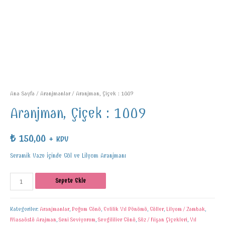
Ana Sayfa
/
Aranjmanlar
/ Aranjman, Çiçek : 1009
Aranjman, Çiçek : 1009
₺
150,00
+ KDV
Seramik Vazo İçinde Gül ve Lilyum Aranjmanı
Sepete Ekle
Kategoriler:
Aranjmanlar
,
Doğum Günü
,
Evlilik Yıl Dönümü
,
Güller
,
Lilyum / Zambak
,
Masaüstü Arajman
,
Seni Seviyorum
,
Sevgililier Günü
,
Söz / Nişan Çiçekleri
,
Yıl