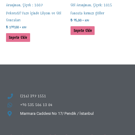
Aranjman, Çiçek : 1007
Gül Aranjman, Çiçek: 1015
Dekoratif Vazo İçinde Lilyum ve Gül
Fanusta kırmızı güller
Goncaları
₺
95,00
+ KDV
₺
199,00
+ KDV
Sepete Ekle
Sepete Ekle
(216) 397 1551
+90 535 506 13 04
Marmara Caddesi No 17/
Pendik / İstanbul