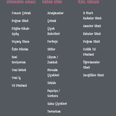
GÖNDERIM AMACI
ÜRÜNE GÖRE
ÖZEL GÜNLER
Cenaze Çelenk
Aranjmanlar
8 Mart
Kadınlar Günü
Doğum Günü
Çelenk
Anneler Günü
Düğün-Nikah-
Çiçek
Açılış
Buketleri
Babalar Günü
Geçmiş Olsun
Ferforje
Doğum Günü
Özür Dilerim
Güller
Evlilik Yıl
Dönümü
Seni
Lilyum /
Seviyorum
Zambak
Öğretmenler
Günü
Yeni Bebek
Mevsim
Çiçekleri
Sevgililier Günü
Yeni İş
Orkide
Yıl Dönümü
Papatya /
Gerbera
Saksı Çiçekleri
Terrarium