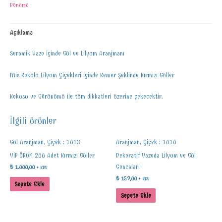
Dönümü
Açıklama
Seramik Vazo İçinde Gül ve Lilyum Aranjmanı
Mis Kokulu Lilyum Çiçekleri içinde Kemer Şeklinde Kırmızı Güller
Kokusu ve Görünümü ile tüm dikkatleri üzerine çekecektir.
İlgili ürünler
Gül Aranjman, Çiçek : 1013
Aranjman, Çiçek : 1010
VİP ÜRÜN 200 Adet Kırmızı Güller
Dekoratif Vazoda Lilyum ve Gül
Goncaları
₺
1.000,00
+ KDV
₺
159,00
+ KDV
Sepete Ekle
Sepete Ekle