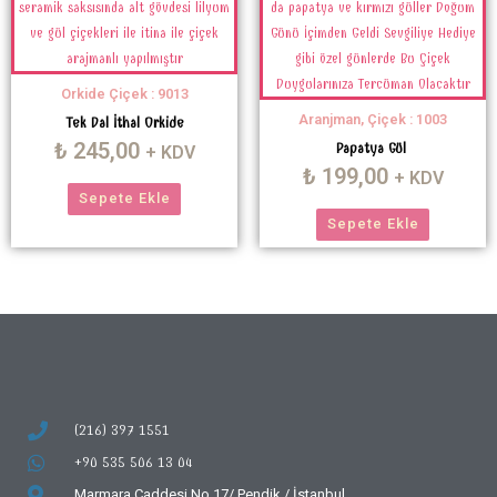
Orkide Çiçek : 9013
Aranjman, Çiçek : 1003
Tek Dal İthal Orkide
₺
245,00
Papatya Gül
+ KDV
₺
199,00
+ KDV
Sepete Ekle
Sepete Ekle
(216) 397 1551
+90 535 506 13 04
Marmara Caddesi No 17/
Pendik / İstanbul