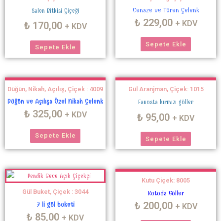
Cenaze ve Tören Çelenk
Salon Bitkisi Çiçeği
₺
229,00
+ KDV
₺
170,00
+ KDV
Sepete Ekle
Sepete Ekle
Düğün, Nikah, Açılış, Çiçek : 4009
Gül Aranjman, Çiçek: 1015
Düğün ve Açılışa Özel Nikah Çelenk
Fanusta kırmızı güller
₺
325,00
+ KDV
₺
95,00
+ KDV
Sepete Ekle
Sepete Ekle
Kutu Çiçek: 8005
Gül Buket, Çiçek : 3044
Kutuda Güller
₺
200,00
7 li gül buketi
+ KDV
₺
85,00
+ KDV