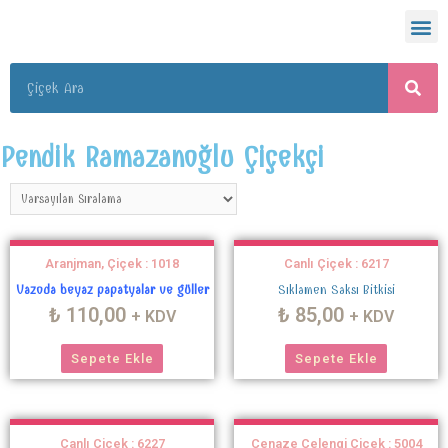
Pendik Ramazanoğlu Çiçekçi
Aranjman, Çiçek : 1018
Canlı Çiçek : 6217
Vazoda beyaz papatyalar ve güller
Sıklamen Saksı Bitkisi
₺
110,00
₺
85,00
+ KDV
+ KDV
Sepete Ekle
Sepete Ekle
Canlı Çiçek : 6227
Cenaze Çelengi Çiçek : 5004