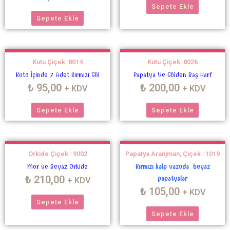
Sepete Ekle
Sepete Ekle
Kutu Çiçek: 8014
Kutu Çiçek: 8026
Kutu İçinde 7 Adet Kırmızı Gül
Papatya Ve Gülden Baş Harf
₺
95,00
₺
200,00
+ KDV
+ KDV
Sepete Ekle
Sepete Ekle
Orkide Çiçek : 9002
Papatya Aranjman, Çiçek : 1019
Mor ve Beyaz Orkide
Kırmızı kalp vazoda beyaz
₺
210,00
papatyalar
+ KDV
₺
105,00
+ KDV
Sepete Ekle
Sepete Ekle