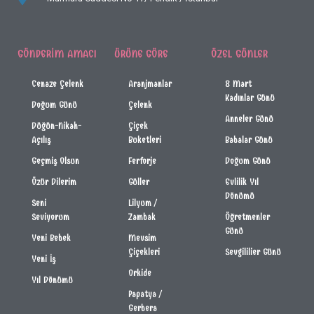
GÖNDERIM AMACI
ÜRÜNE GÖRE
ÖZEL GÜNLER
Cenaze Çelenk
Aranjmanlar
8 Mart
Kadınlar Günü
Doğum Günü
Çelenk
Anneler Günü
Düğün-Nikah-
Çiçek
Açılış
Buketleri
Babalar Günü
Geçmiş Olsun
Ferforje
Doğum Günü
Özür Dilerim
Güller
Evlilik Yıl
Dönümü
Seni
Lilyum /
Seviyorum
Zambak
Öğretmenler
Günü
Yeni Bebek
Mevsim
Çiçekleri
Sevgililier Günü
Yeni İş
Orkide
Yıl Dönümü
Papatya /
Gerbera