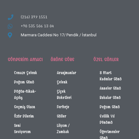
(216) 397 1551
+90 535 506 13 04
Marmara Caddesi No 17/
Pendik / İstanbul
GÖNDERIM AMACI
ÜRÜNE GÖRE
ÖZEL GÜNLER
Cenaze Çelenk
Aranjmanlar
8 Mart
Kadınlar Günü
Doğum Günü
Çelenk
Anneler Günü
Düğün-Nikah-
Çiçek
Açılış
Buketleri
Babalar Günü
Geçmiş Olsun
Ferforje
Doğum Günü
Özür Dilerim
Güller
Evlilik Yıl
Dönümü
Seni
Lilyum /
Seviyorum
Zambak
Öğretmenler
Günü