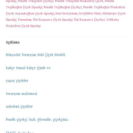
Siparişi
,
Pendik Yenişehir Çiçekçi
,
Pendik Yenişehir Mahallesi Çiçek
,
Pendik
Yeşilbağlar Çiçek Siparişi
,
Pendik Yeşilbağlar Çiçekçi
,
Pendik Yeşilbağlar Mahallesi
Çiçek
,
Sapanbağları çiçek siparişi
,
Seni Seviyorum
,
Sevgililier Günü
,
Sülüntepe Çiçek
Siparişi
,
Terrarium
,
Üst Kaynarca Çiçek Siparişi
,
Üst Kaynarca Çiçekçi
,
Velibaba
Mahallesi Çiçek Siparişi
Açıklama
Minyatür Teraryum Hobi Çiçek Modeli
bahçe temalı bahçe içinde ev
yapay çiçekler
teraryum malzemesi
sukulent çiçekler
Pendik çiçekçi, hızlı, güvenilir, çiçekçiniz.