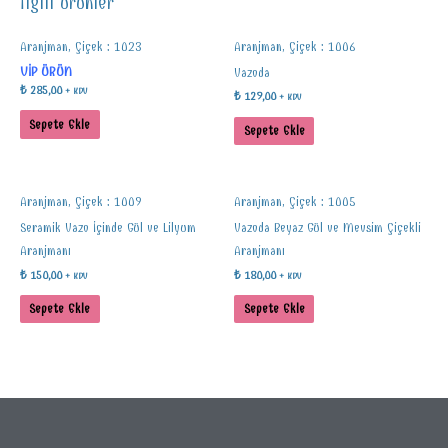
İlgili ürünler
Aranjman, Çiçek : 1023
Aranjman, Çiçek : 1006
VİP ÜRÜN
Vazoda
₺
285,00
+ KDV
₺
129,00
+ KDV
Sepete Ekle
Sepete Ekle
Aranjman, Çiçek : 1009
Aranjman, Çiçek : 1005
Seramik Vazo İçinde Gül ve Lilyum
Vazoda Beyaz Gül ve Mevsim Çiçekli
Aranjmanı
Aranjmanı
₺
150,00
₺
180,00
+ KDV
+ KDV
Sepete Ekle
Sepete Ekle