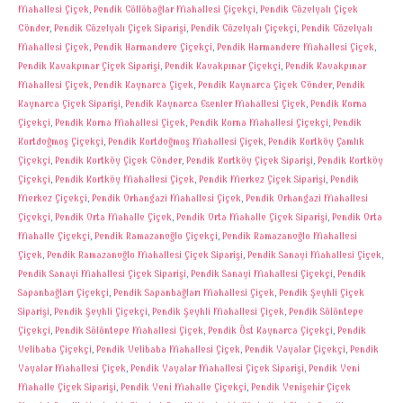
Mahallesi Çiçek
,
Pendik Güllübağlar Mahallesi Çiçekçi
,
Pendik Güzelyalı Çiçek
Gönder
,
Pendik Güzelyalı Çiçek Siparişi
,
Pendik Güzelyalı Çiçekçi
,
Pendik Güzelyalı
Mahallesi Çiçek
,
Pendik Harmandere Çiçekçi
,
Pendik Harmandere Mahallesi Çiçek
,
Pendik Kavakpınar Çiçek Siparişi
,
Pendik Kavakpınar Çiçekçi
,
Pendik Kavakpınar
Mahallesi Çiçek
,
Pendik Kaynarca Çiçek
,
Pendik Kaynarca Çiçek Gönder
,
Pendik
Kaynarca Çiçek Siparişi
,
Pendik Kaynarca Esenler Mahallesi Çiçek
,
Pendik Kurna
Çiçekçi
,
Pendik Kurna Mahallesi Çiçek
,
Pendik Kurna Mahallesi Çiçekçi
,
Pendik
Kurtdoğmuş Çiçekçi
,
Pendik Kurtdoğmuş Mahallesi Çiçek
,
Pendik Kurtköy Çamlık
Çiçekçi
,
Pendik Kurtköy Çiçek Gönder
,
Pendik Kurtköy Çiçek Siparişi
,
Pendik Kurtköy
Çiçekçi
,
Pendik Kurtköy Mahallesi Çiçek
,
Pendik Merkez Çiçek Siparişi
,
Pendik
Merkez Çiçekçi
,
Pendik Orhangazi Mahallesi Çiçek
,
Pendik Orhangazi Mahallesi
Çiçekçi
,
Pendik Orta Mahalle Çiçek
,
Pendik Orta Mahalle Çiçek Siparişi
,
Pendik Orta
Mahalle Çiçekçi
,
Pendik Ramazanoğlu Çiçekçi
,
Pendik Ramazanoğlu Mahallesi
Çiçek
,
Pendik Ramazanoğlu Mahallesi Çiçek Siparişi
,
Pendik Sanayi Mahallesi Çiçek
,
Pendik Sanayi Mahallesi Çiçek Siparişi
,
Pendik Sanayi Mahallesi Çiçekçi
,
Pendik
Sapanbağları Çiçekçi
,
Pendik Sapanbağları Mahallesi Çiçek
,
Pendik Şeyhli Çiçek
Siparişi
,
Pendik Şeyhli Çiçekçi
,
Pendik Şeyhli Mahallesi Çiçek
,
Pendik Sülüntepe
Çiçekçi
,
Pendik Sülüntepe Mahallesi Çiçek
,
Pendik Üst Kaynarca Çiçekçi
,
Pendik
Velibaba Çiçekçi
,
Pendik Velibaba Mahallesi Çiçek
,
Pendik Yayalar Çiçekçi
,
Pendik
Yayalar Mahallesi Çiçek
,
Pendik Yayalar Mahallesi Çiçek Siparişi
,
Pendik Yeni
Mahalle Çiçek Siparişi
,
Pendik Yeni Mahalle Çiçekçi
,
Pendik Yenişehir Çiçek