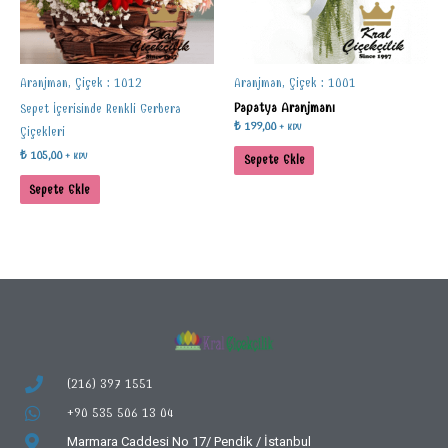
Aranjman, Çiçek : 1012
Aranjman, Çiçek : 1001
Papatya Aranjmanı
Sepet İçerisinde Renkli Gerbera
₺
199,00
+ KDV
Çiçekleri
₺
105,00
+ KDV
Sepete Ekle
Sepete Ekle
(216) 397 1551
+90 535 506 13 04
Marmara Caddesi No 17/
Pendik / İstanbul