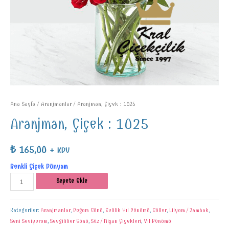
Ana Sayfa
/
Aranjmanlar
/ Aranjman, Çiçek : 1025
Aranjman, Çiçek : 1025
₺
165,00
+ KDV
Renkli Çiçek Dünyam
Sepete Ekle
Kategoriler:
Aranjmanlar
,
Doğum Günü
,
Evlilik Yıl Dönümü
,
Güller
,
Lilyum / Zambak
,
Seni Seviyorum
,
Sevgililier Günü
,
Söz / Nişan Çiçekleri
,
Yıl Dönümü