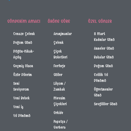
GÖNDERIM AMACI
ÜRÜNE GÖRE
ÖZEL GÜNLER
Cenaze Çelenk
Aranjmanlar
8 Mart
Kadınlar Günü
Doğum Günü
Çelenk
Anneler Günü
Düğün-Nikah-
Çiçek
Açılış
Buketleri
Babalar Günü
Geçmiş Olsun
Ferforje
Doğum Günü
Özür Dilerim
Güller
Evlilik Yıl
Dönümü
Seni
Lilyum /
Seviyorum
Zambak
Öğretmenler
Günü
Yeni Bebek
Mevsim
Çiçekleri
Sevgililier Günü
Yeni İş
Orkide
Yıl Dönümü
Papatya /
Gerbera