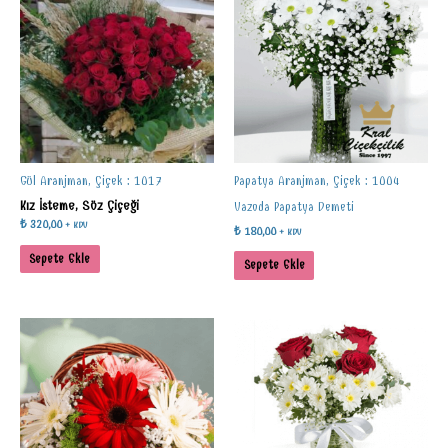
Gül Aranjman, Çiçek : 1017
Papatya Aranjman, Çiçek : 1004
Kız İsteme, Söz Çiçeği
Vazoda Papatya Demeti
₺
320,00
+ KDV
₺
180,00
+ KDV
Sepete Ekle
Sepete Ekle