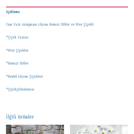
Açıklama
Cam Vazo Aranjmanı Lilyum Kırmızı Güller ve Mor Çiçekli
*Çiçek Vazosu
*Mor Çiçekler
*Kırmızı Güller
*Renkli Lilyum Çiçekleri
*ÇiçekçiSüslemesi
İlgili ürünler