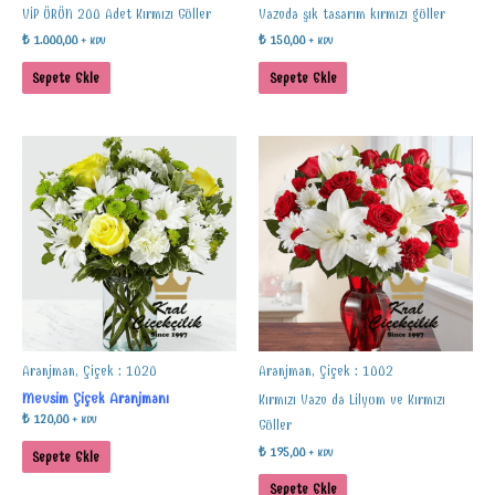
VİP ÜRÜN 200 Adet Kırmızı Güller
Vazoda şık tasarım kırmızı güller
₺
1.000,00
₺
150,00
+ KDV
+ KDV
Sepete Ekle
Sepete Ekle
Aranjman, Çiçek : 1020
Aranjman, Çiçek : 1002
Mevsim Çiçek Aranjmanı
Kırmızı Vazo da Lilyum ve Kırmızı
₺
120,00
+ KDV
Güller
₺
195,00
+ KDV
Sepete Ekle
Sepete Ekle