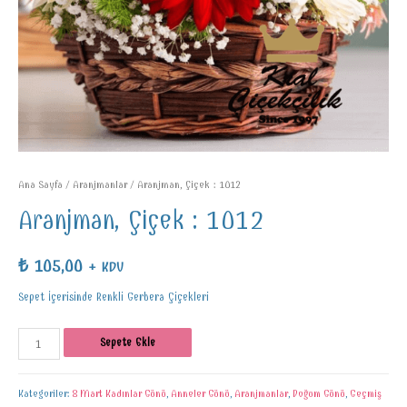
Ana Sayfa
/
Aranjmanlar
/ Aranjman, Çiçek : 1012
Aranjman, Çiçek : 1012
₺
105,00
+ KDV
Sepet İçerisinde Renkli Gerbera Çiçekleri
Sepete Ekle
Kategoriler:
8 Mart Kadınlar Günü
,
Anneler Günü
,
Aranjmanlar
,
Doğum Günü
,
Geçmiş