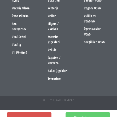
Açılış
Buketleri
Babalar Günü
Geçmiş Olsun
Ferforje
Doğum Günü
Özür Dilerim
Güller
Evlilik Yıl
Dönümü
Seni
Lilyum /
Seviyorum
Zambak
Öğretmenler
Günü
Yeni Bebek
Mevsim
Çiçekleri
Sevgililier Günü
Yeni İş
Orkide
Yıl Dönümü
Papatya /
Gerbera
Saksı Çiçekleri
Terrarium
© Tüm Hakkı Saklıdır.