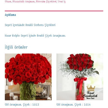
Olsun
,
Masaüstü Arajman
,
Mevsim Çiçekleri
,
Yeni İş
Açıklama
Sepet İçerisinde Renkli Gerbera Çiçekleri
Hasır Kulplu Sepet İçinde Renkli Çiçek Aranjmanı.
İlgili ürünler
Gül Aranjman, Çiçek : 1013
Gül Aranjman, Çiçek : 1014